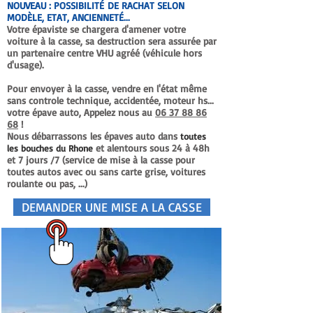
NOUVEAU :
POSSIBILITÉ
DE RACHAT SELON
MODÈLE
, ETAT,
ANCIENNETÉ
...
Votre épaviste se chargera d'amener votre
voiture à la casse, sa destruction sera assurée par
un partenaire centre VHU agréé (véhicule hors
d'usage).
Pour envoyer à la casse, vendre en l'état même
sans controle technique, accidentée, moteur hs...
votre épave auto, Appelez nous au
06 37 88 86
68
!
Nous
débarrassons
les épaves auto dans
toutes
et alentours sous 24 à 48h
les bouches du Rhone
et 7 jours /7 (s
ervice de mise à la casse pour
toutes autos avec ou sans carte grise, voitures
roulante ou pas, ...)
DEMANDER UNE MISE A LA CASSE